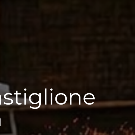
astiglione
a