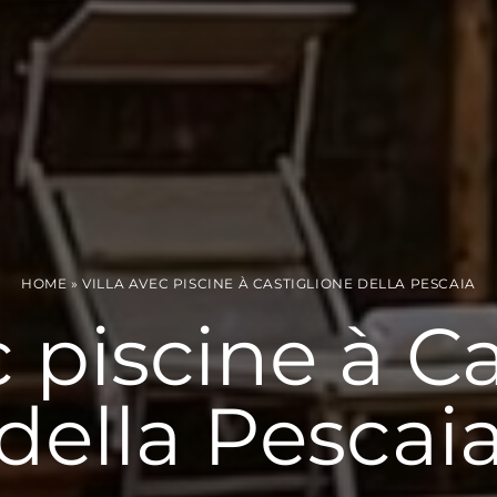
HOME
»
VILLA AVEC PISCINE À CASTIGLIONE DELLA PESCAIA
c piscine à C
della Pescai