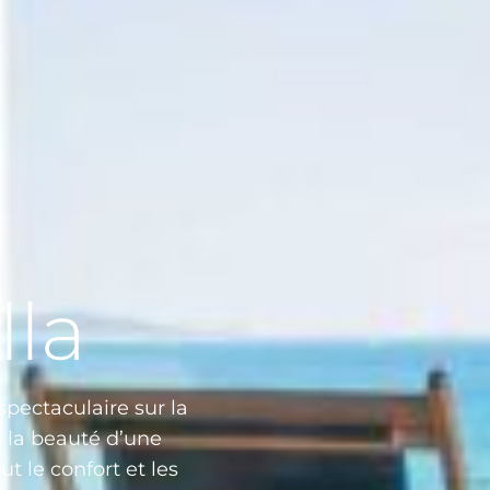
lla
spectaculaire sur la
s la beauté d’une
t le confort et les