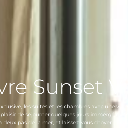
vre Sunset Vi
exclusive, les suites et les chambres avec une vue 
 plaisir de séjourner quelques jours immergé dan
 deux pas de la mer, et laissez-vous choyer par tou