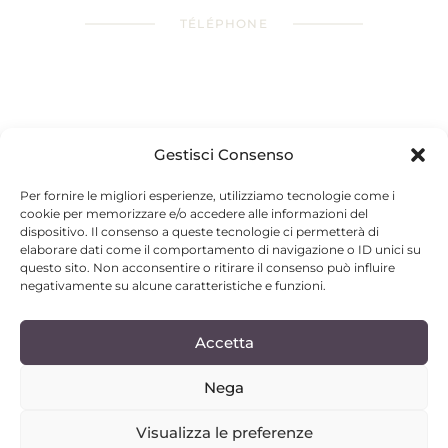
TÉLÉPHONE
+393383693728
EMAIL
Gestisci Consenso
info@sunsetvilla.it
Per fornire le migliori esperienze, utilizziamo tecnologie come i
cookie per memorizzare e/o accedere alle informazioni del
dispositivo. Il consenso a queste tecnologie ci permetterà di
elaborare dati come il comportamento di navigazione o ID unici su
questo sito. Non acconsentire o ritirare il consenso può influire
ADRESSE
negativamente su alcune caratteristiche e funzioni.
Str.da Prov.le delle Rocchette 62 snc,
58043 – Castiglione della Pescaia (GR)
Accetta
Nega
PRIVACY POLICY
COOKIE POLICY (UE)
DÉCOUVREZ LA VILLA
Visualizza le preferenze