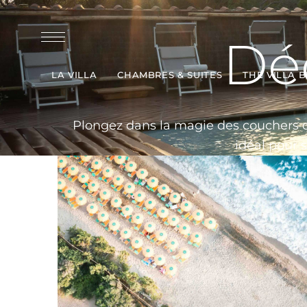
Déc
LA VILLA
CHAMBRES & SUITES
THE VILLA 
Plongez dans la magie des couchers de 
idéal pour s