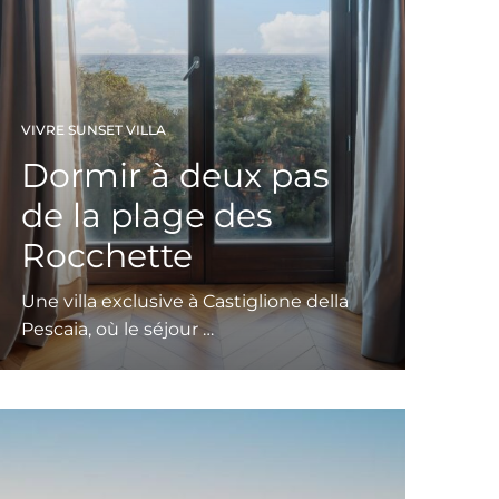
VIVRE SUNSET VILLA
Dormir à deux pas
de la plage des
Rocchette
Une villa exclusive à Castiglione della
Pescaia, où le séjour …
Leggi tutto