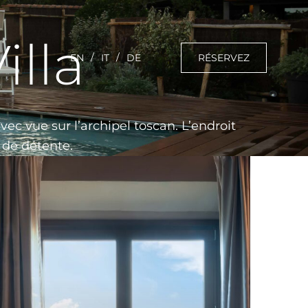
illa
RÉSERVEZ
EN
IT
DE
ec vue sur l’archipel toscan. L’endroit
s de détente.