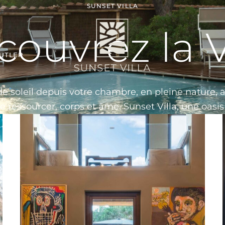
SUNSET VILLA
ouvrez la V
BUTLER
soleil depuis votre chambre, en pleine nature, av
e ressourcer, corps et âme. Sunset Villa, une oasi