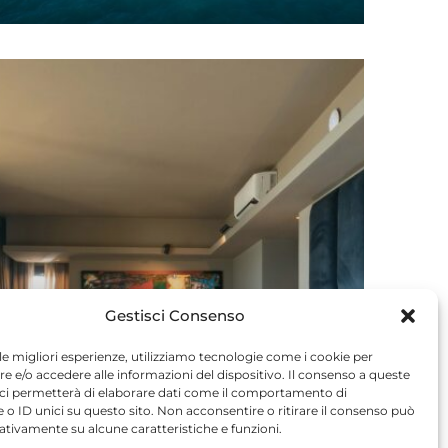
Leggi tutto
Gestisci Consenso
VACANCES EN COUPLE AU BORD DE LA MER EN
 le migliori esperienze, utilizziamo tecnologie come i cookie per
MAREMME
 e/o accedere alle informazioni del dispositivo. Il consenso a queste
Vacances pour deux
 ci permetterà di elaborare dati come il comportamento di
 o ID unici su questo sito. Non acconsentire o ritirare il consenso può
dans une villa en
gativamente su alcune caratteristiche e funzioni.