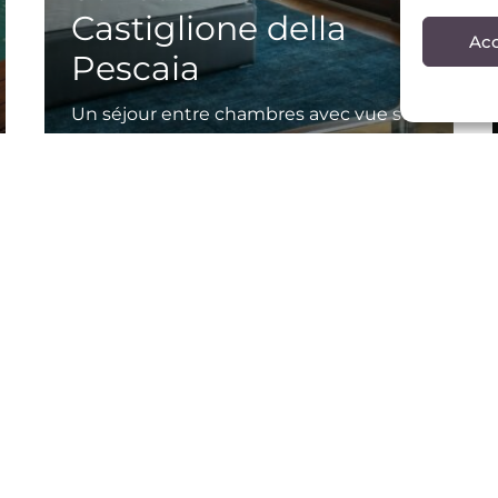
Castiglione della
Acc
Pescaia
Un séjour entre chambres avec vue sur
la mer, espaces …
Leggi tutto