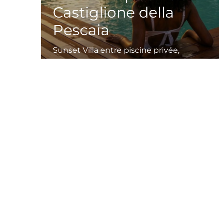
Castiglione della
Pescaia
Sunset Villa entre piscine privée,
chambres avec vue sur la …
Leggi tutto