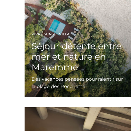
VIVRE SUNSET VILLA
Séjour détente entre
mer et nature en
Maremme
Des vacances pensées pour ralentir sur
la plage des Rocchette, …
Leggi tutto