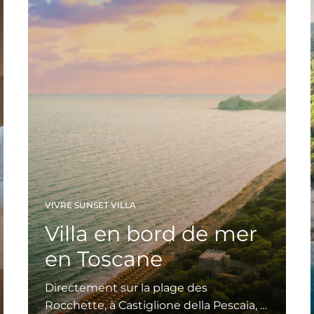
VIVRE SUNSET VILLA
Villa en bord de mer
en Toscane
Directement sur la plage des
Rocchette, à Castiglione della Pescaia, …