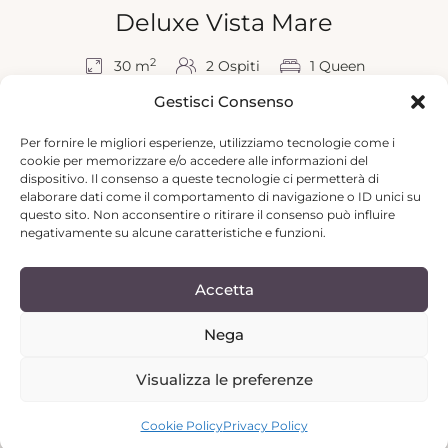
Deluxe Vista Mare
2
30 m
2 Ospiti
1 Queen
Gestisci Consenso
1 Bagno
WIFI Gratuito
Aria Condizionata
Per fornire le migliori esperienze, utilizziamo tecnologie come i
cookie per memorizzare e/o accedere alle informazioni del
dispositivo. Il consenso a queste tecnologie ci permetterà di
Grazie alle spaziose pareti di vetro, dalla Camera
elaborare dati come il comportamento di navigazione o ID unici su
Deluxe Vista Mare si gode una vista
questo sito. Non acconsentire o ritirare il consenso può influire
spettacolare sul mare e sulle isole. La
negativamente su alcune caratteristiche e funzioni.
combinazione armoniosa della mobilia di
design con la natura circostante crea
Accetta
un’atmosfera accogliente e rilassante.
Nega
Dettagli
Visualizza le preferenze
Cookie Policy
Privacy Policy