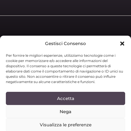
Gestisci Consenso
INDIRIZZO
Str.da Prov.le delle Rocchette 62 snc,
Per fornire le migliori esperienze, utilizziamo tecnologie come i
58043 – Castiglione della Pescaia (GR)
cookie per memorizzare e/o accedere alle informazioni del
dispositivo. Il consenso a queste tecnologie ci permetterà di
elaborare dati come il comportamento di navigazione o ID unici su
questo sito. Non acconsentire o ritirare il consenso può influire
negativamente su alcune caratteristiche e funzioni.
Accetta
PRIVACY POLICY
COOKIE POLICY (UE)
Nega
VIVI LA VILLA
Visualizza le preferenze