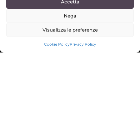
Accetta
Nega
Visualizza le preferenze
SCROLL DOWN
Cookie Policy
Privacy Policy
Une villa élégante
directement face à la
mer, des suites design,
une piscine privée et
des services