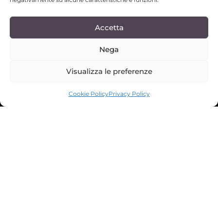
Accetta
Nega
Visualizza le preferenze
SCROLL DOWN
Cookie Policy
Privacy Policy
An elegant villa directly
overlooking the sea,
designer suites, a
private pool, and