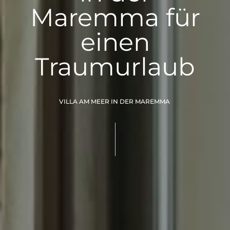
Maremma für
einen
Traumurlaub
VILLA AM MEER IN DER MAREMMA