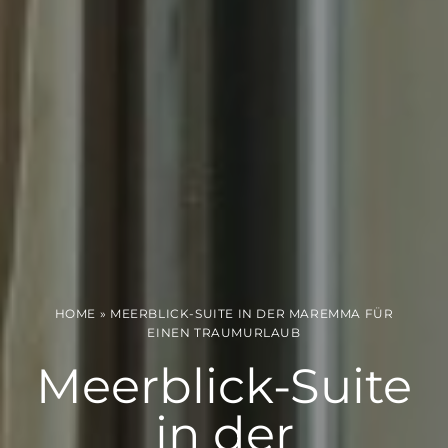
HOME
»
MEERBLICK-SUITE IN DER MAREMMA FÜR
EINEN TRAUMURLAUB
Meerblick-Suite
in der