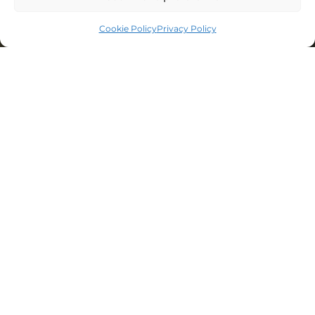
Cookie Policy
Privacy Policy
Entdecken Sie die
authentische
Schönheit der Toskana
in der Sunset Villa.
Direkt am Strand von
Rocchette genießen
Sie exklusive
Annehmlichkeiten,