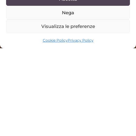
Nega
Visualizza le preferenze
SCROLL DOWN
Cookie Policy
Privacy Policy
Ein authentisches
Maremma-Erlebnis, bei
dem das Meer nur
wenige Schritte
entfernt ist, Ruhe jeden
Moment prägt und